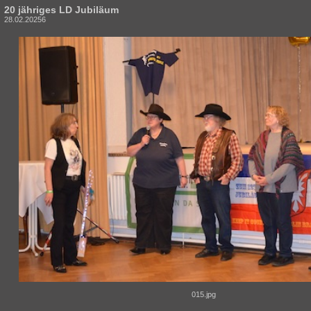
20 jähriges LD Jubiläum
28.02.20256
015.jpg