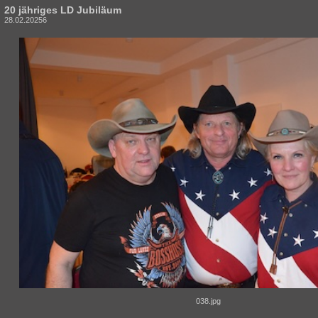
20 jähriges LD Jubiläum
28.02.20256
038.jpg