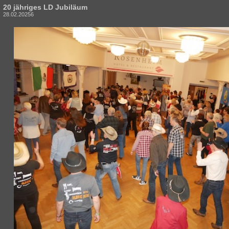
20 jähriges LD Jubiläum
28.02.20256