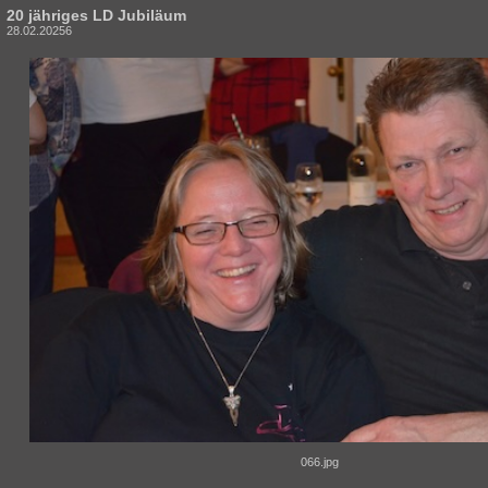
20 jähriges LD Jubiläum
28.02.20256
066.jpg