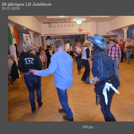
20 jähriges LD Jubiläum
28.02.20256
068.jpg