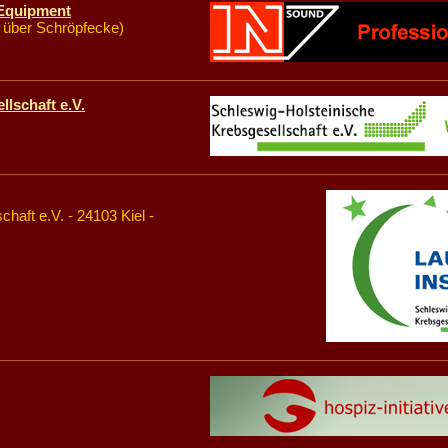
 Equipment
t über Schröpfecke)
lschaft e.V.
haft e.V. - 24103 Kiel -