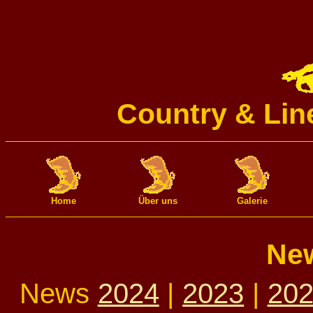
Country & Lin
Home
Über uns
Galerie
New
News
2024
|
2023
|
20