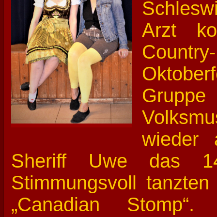
Schleswi
Arzt k
Countr
Oktoberf
Gruppe K
Volksm
wieder 
Sheriff Uwe das 14.
Stimmungsvoll tanzten
„Canadian Stomp“.