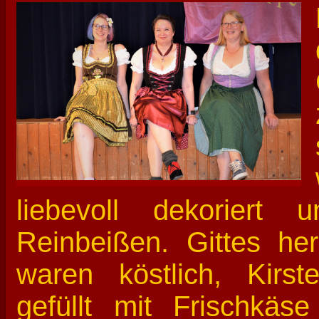
liebevoll dekorier
Reinbeißen. Gittes her
waren köstlich, Kirste
gefüllt mit Frischkäs