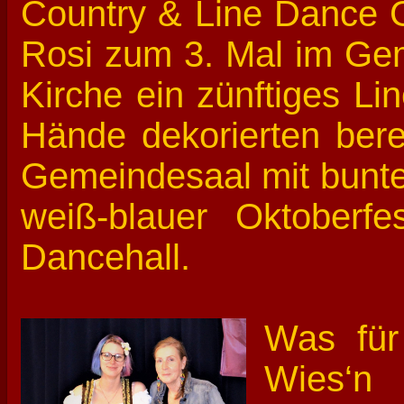
Country & Line Dance G
Rosi zum 3. Mal im Gem
Kirche ein zünftiges Li
Hände dekorierten ber
Gemeindesaal mit bunten
weiß-blauer Oktoberfe
Dancehall.
Was für
Wies‘n 