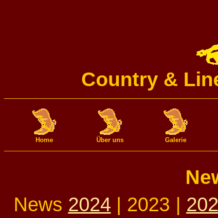
Country & Lin
Home
Über uns
Galerie
New
News
2024
| 2023 |
20